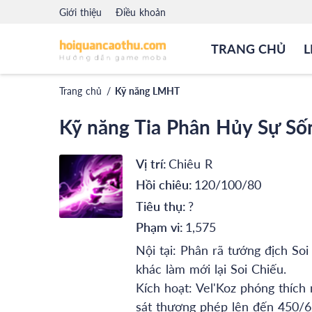
Giới thiệu
Điều khoản
TRANG CHỦ
L
Trang chủ
/
Kỹ năng LMHT
Kỹ năng Tia Phân Hủy Sự Số
Vị trí:
Chiêu R
Hồi chiêu:
120/100/80
Tiêu thụ:
?
Phạm vi:
1,575
Nội tại: Phân rã tướng địch So
khác làm mới lại Soi Chiếu.
Kích hoạt: Vel'Koz phóng thích 
sát thương phép lên đến 450/