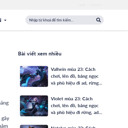
zgo88
iwinapp.pro
N
Bài viết xem nhiều
Valhein mùa 23: Cách
chơi, lên đồ, bảng ngọc
và phù hiệu đi ad, rừng
full phép mạnh nhất
Violet mùa 23: Cách
năng
chơi, lên đồ, bảng ngọc
và phù hiệu đi rừng, ad
 gây
mạnh nhất
chậm
Natalya mùa 23: Cách