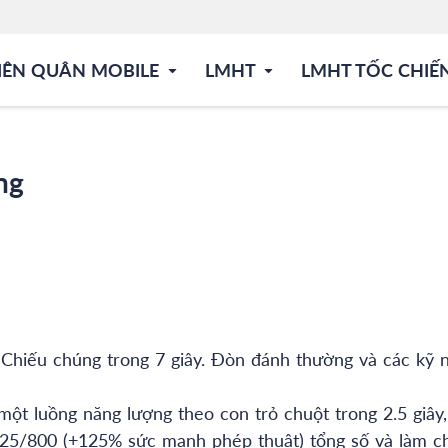
IÊN QUÂN MOBILE
LMHT
LMHT TỐC CHIẾ
ng
i Chiếu chúng trong 7 giây. Đòn đánh thường và các kỹ 
một luồng năng lượng theo con trỏ chuột trong 2.5 giây,
625/800 (+125% sức mạnh phép thuật) tổng số và làm 