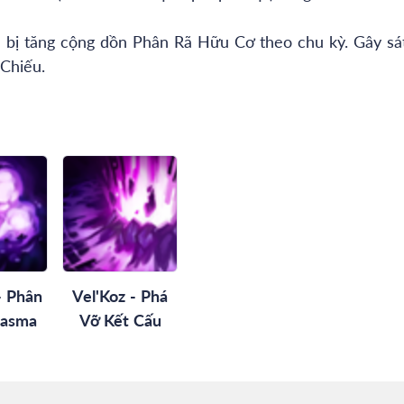
ẽ bị tăng cộng dồn Phân Rã Hữu Cơ theo chu kỳ. Gây sá
 Chiếu.
- Phân
Vel'Koz - Phá
lasma
Vỡ Kết Cấu