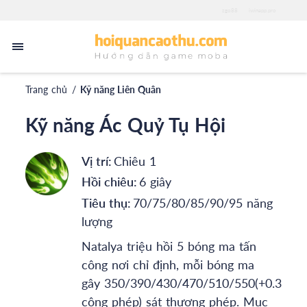
zgo88
iwinapp.pro
Trang chủ
/
Kỹ năng Liên Quân
Kỹ năng Ác Quỷ Tụ Hội
Vị trí:
Chiêu 1
Hồi chiêu:
6 giây
Tiêu thụ:
70/75/80/85/90/95 năng
lượng
Natalya triệu hồi 5 bóng ma tấn
công nơi chỉ định, mỗi bóng ma
gây 350/390/430/470/510/550(+0.3
công phép) sát thương phép. Mục