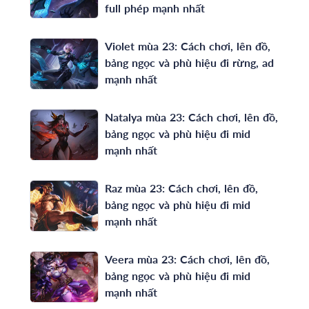
full phép mạnh nhất
Violet mùa 23: Cách chơi, lên đồ,
bảng ngọc và phù hiệu đi rừng, ad
mạnh nhất
Natalya mùa 23: Cách chơi, lên đồ,
bảng ngọc và phù hiệu đi mid
mạnh nhất
Raz mùa 23: Cách chơi, lên đồ,
bảng ngọc và phù hiệu đi mid
mạnh nhất
Veera mùa 23: Cách chơi, lên đồ,
bảng ngọc và phù hiệu đi mid
mạnh nhất