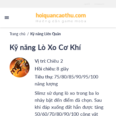
zgo88
iwinapp.pro
Trang chủ
/
Kỹ năng Liên Quân
Kỹ năng Lò Xo Cơ Khí
Vị trí:
Chiêu 2
Hồi chiêu:
8 giây
Tiêu thụ:
75/80/85/90/95/100
năng lượng
Slimz sử dụng lò xo trong ba lo
nhảy bật đến điểm đã chọn. Sau
khi đáp xuống đất hắn được tăng
50/60/70/80/90/100 công vật