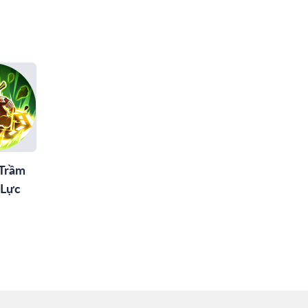
 Trầm
 Lực