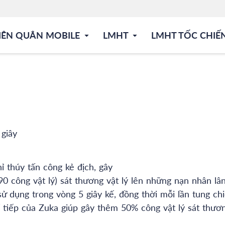
IÊN QUÂN MOBILE
LMHT
LMHT TỐC CHIẾ
 giây
ỉ thúy tấn công kẻ địch, gây
 công vật lý) sát thương vật lý lên những nạn nhân lâ
sử dụng trong vòng 5 giây kế, đồng thời mỗi lần tung ch
tiếp của Zuka giúp gây thêm 50% công vật lý sát thươ