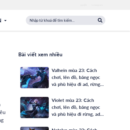
zgo88
iwinapp.pro
N
Bài viết xem nhiều
Valhein mùa 23: Cách
chơi, lên đồ, bảng ngọc
và phù hiệu đi ad, rừng
full phép mạnh nhất
Violet mùa 23: Cách
n
chơi, lên đồ, bảng ngọc
iêu
và phù hiệu đi rừng, ad
ng
mạnh nhất
Natalya mùa 23: Cách