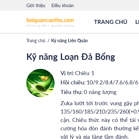
Giới thiệu
Điều khoản
TRANG CHỦ
L
Trang chủ
/
Kỹ năng Liên Quân
Kỹ năng Loạn Đả Bổng
Vị trí:
Chiêu 1
Hồi chiêu:
10/9.2/8.4/7.6/6.8/6
Tiêu thụ:
0 năng lượng
Zuka lướt tới trước vung gậy ph
135/160/185/210/235/260(+0.90
cận. Chiêu thức này có thể tái 
cường hóa đòn đánh thường kế 
vật lý và gia tăng tầm đánh.