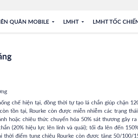
IÊN QUÂN MOBILE
LMHT
LMHT TỐC CHIẾ
ăng
ợng
hống chế hiện tại, đồng thời tự tạo lá chắn giúp chặn 12
còn tồn tại, Rourke còn được miễn nhiễm các trạng thái
ánh hoặc chiêu thức chuyển hóa 50% sát thương gây ra
chắn (20% hiệu lực lên lính và quái); tối đa lên đến 150%
 tại thời điểm tung chiêu Rourke còn được tăng 50/100/1