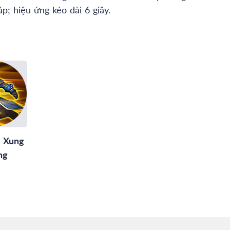
p; hiệu ứng kéo dài 6 giây.
- Xung
ng