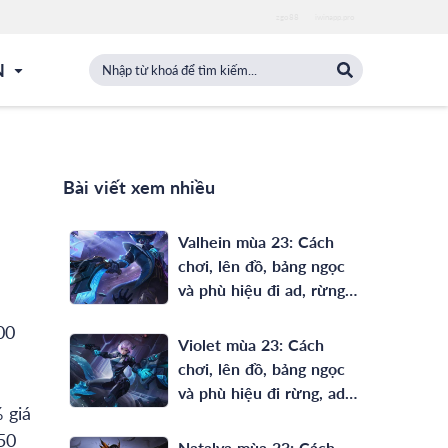
zgo88
iwinapp.pro
N
Bài viết xem nhiều
Valhein mùa 23: Cách
chơi, lên đồ, bảng ngọc
và phù hiệu đi ad, rừng
full phép mạnh nhất
00
Violet mùa 23: Cách
chơi, lên đồ, bảng ngọc
và phù hiệu đi rừng, ad
 giá
mạnh nhất
50
Natalya mùa 23: Cách