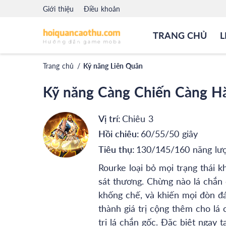
Giới thiệu
Điều khoản
TRANG CHỦ
L
Trang chủ
/
Kỹ năng Liên Quân
Kỹ năng Càng Chiến Càng H
Vị trí:
Chiêu 3
Hồi chiêu:
60/55/50 giây
Tiêu thụ:
130/145/160 năng lư
Rourke loại bỏ mọi trạng thái k
sát thương. Chừng nào lá chắn 
khống chế, và khiến mọi đòn đ
thành giá trị cộng thêm cho lá 
trị lá chắn gốc. Đặc biệt ngay