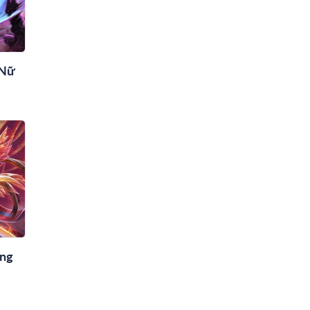
 Nữ
ợng