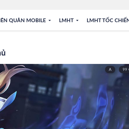
IÊN QUÂN MOBILE
LMHT
LMHT TỐC CHIẾ
hủ
A
99