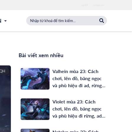
zgo88
iwinapp.pro
N
Bài viết xem nhiều
Valhein mùa 23: Cách
 QH
chơi, lên đồ, bảng ngọc
và phù hiệu đi ad, rừng
full phép mạnh nhất
Violet mùa 23: Cách
chơi, lên đồ, bảng ngọc
và phù hiệu đi rừng, ad
mạnh nhất
Natalya mùa 23: Cách