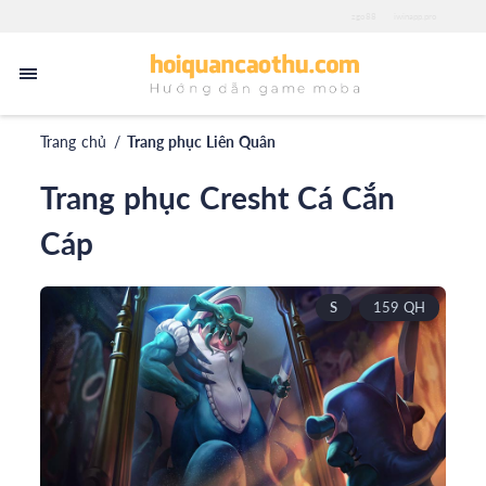
zgo88
iwinapp.pro
Trang chủ
/
Trang phục Liên Quân
Trang phục Cresht Cá Cắn
Cáp
S
159 QH