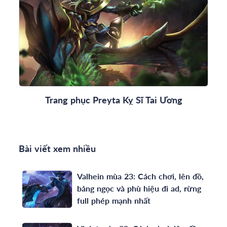
Trang phục Preyta Kỵ Sĩ Tai Ương
Bài viết xem nhiều
Valhein mùa 23: Cách chơi, lên đồ,
bảng ngọc và phù hiệu đi ad, rừng
full phép mạnh nhất