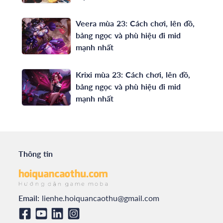
Veera mùa 23: Cách chơi, lên đồ,
bảng ngọc và phù hiệu đi mid
mạnh nhất
Krixi mùa 23: Cách chơi, lên đồ,
bảng ngọc và phù hiệu đi mid
mạnh nhất
Thông tin
Email:
lienhe.hoiquancaothu@gmail.com