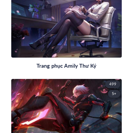
Trang phục Amily Thư Ký
499
S+