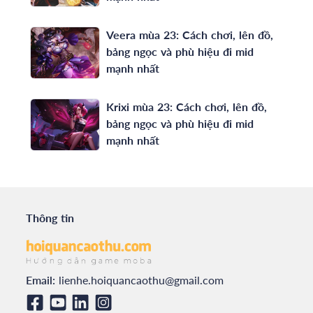
Veera mùa 23: Cách chơi, lên đồ,
bảng ngọc và phù hiệu đi mid
mạnh nhất
Krixi mùa 23: Cách chơi, lên đồ,
bảng ngọc và phù hiệu đi mid
mạnh nhất
Thông tin
Email:
lienhe.hoiquancaothu@gmail.com