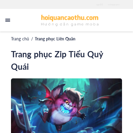
zgo88
iwinapp.pro
Trang chủ
/
Trang phục Liên Quân
Trang phục Zip Tiểu Quỷ
Quái