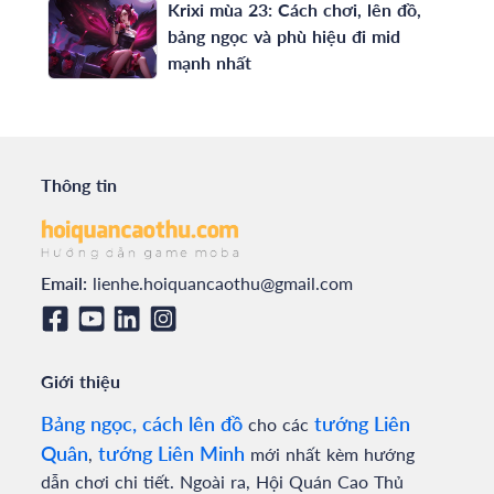
Krixi mùa 23: Cách chơi, lên đồ,
bảng ngọc và phù hiệu đi mid
mạnh nhất
Thông tin
Email:
lienhe.hoiquancaothu@gmail.com
Giới thiệu
Bảng ngọc, cách lên đồ
tướng Liên
cho các
Quân
tướng Liên Minh
,
mới nhất kèm hướng
dẫn chơi chi tiết. Ngoài ra, Hội Quán Cao Thủ