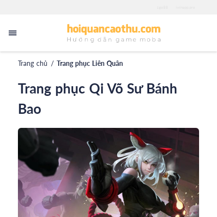
zgo88
iwinapp.pro
Trang chủ
/
Trang phục Liên Quân
Trang phục Qi Võ Sư Bánh
Bao