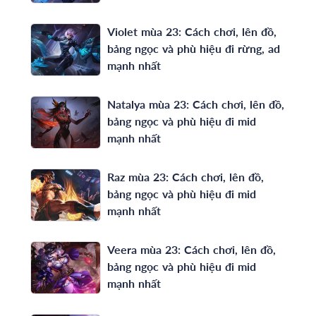
Violet mùa 23: Cách chơi, lên đồ,
bảng ngọc và phù hiệu đi rừng, ad
mạnh nhất
Natalya mùa 23: Cách chơi, lên đồ,
bảng ngọc và phù hiệu đi mid
mạnh nhất
Raz mùa 23: Cách chơi, lên đồ,
bảng ngọc và phù hiệu đi mid
mạnh nhất
Veera mùa 23: Cách chơi, lên đồ,
bảng ngọc và phù hiệu đi mid
mạnh nhất