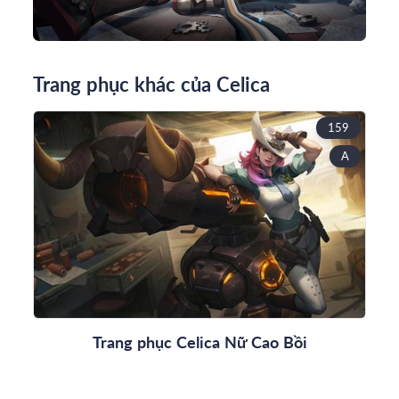
Trang phục khác của Celica
159
A
Trang phục Celica Nữ Cao Bồi