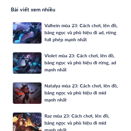
Bài viết xem nhiều
Valhein mùa 23: Cách chơi, lên đồ,
bảng ngọc và phù hiệu đi ad, rừng
full phép mạnh nhất
Violet mùa 23: Cách chơi, lên đồ,
bảng ngọc và phù hiệu đi rừng, ad
mạnh nhất
Natalya mùa 23: Cách chơi, lên đồ,
bảng ngọc và phù hiệu đi mid
mạnh nhất
Raz mùa 23: Cách chơi, lên đồ,
bảng ngọc và phù hiệu đi mid
mạnh nhất