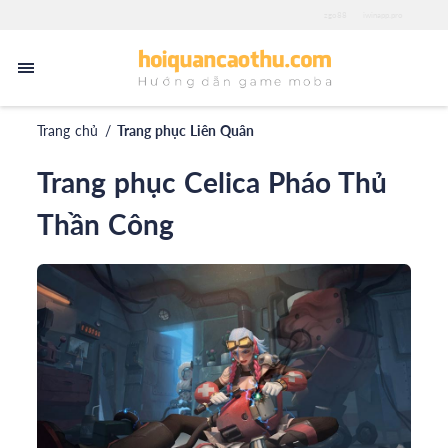
zgo88
iwinapp.pro
Trang chủ
/
Trang phục Liên Quân
Trang phục Celica Pháo Thủ
Thần Công