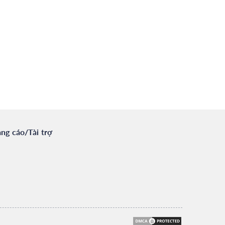
ng cáo/Tài trợ