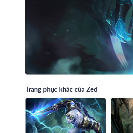
Trang phục khác của Zed