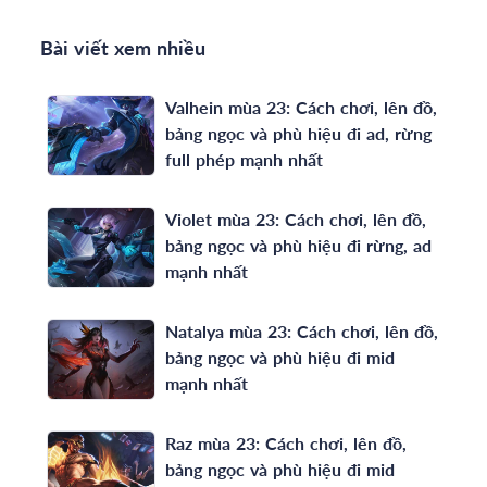
Bài viết xem nhiều
Valhein mùa 23: Cách chơi, lên đồ,
bảng ngọc và phù hiệu đi ad, rừng
full phép mạnh nhất
Violet mùa 23: Cách chơi, lên đồ,
bảng ngọc và phù hiệu đi rừng, ad
mạnh nhất
Natalya mùa 23: Cách chơi, lên đồ,
bảng ngọc và phù hiệu đi mid
mạnh nhất
Raz mùa 23: Cách chơi, lên đồ,
bảng ngọc và phù hiệu đi mid