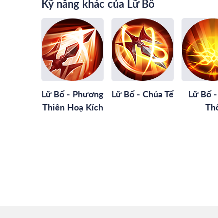
Kỹ năng khác của Lữ Bố
Lữ Bố - Phương
Lữ Bố - Chúa Tể
Lữ Bố -
Thiên Hoạ Kích
Th