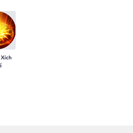
 Xích
ố