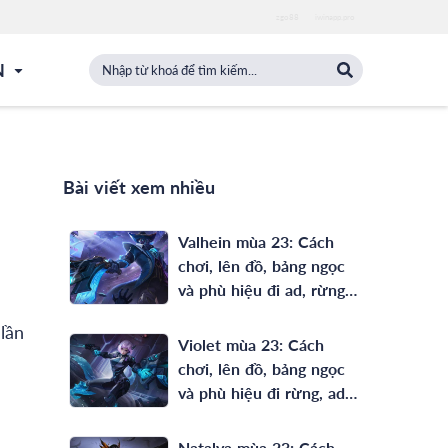
zgo88
iwinapp.pro
N
Bài viết xem nhiều
Valhein mùa 23: Cách
chơi, lên đồ, bảng ngọc
và phù hiệu đi ad, rừng
full phép mạnh nhất
lần
Violet mùa 23: Cách
chơi, lên đồ, bảng ngọc
và phù hiệu đi rừng, ad
mạnh nhất
Natalya mùa 23: Cách