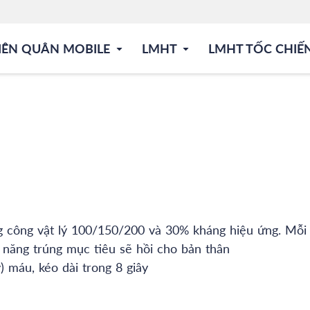
IÊN QUÂN MOBILE
LMHT
LMHT TỐC CHIẾ
g công vật lý 100/150/200 và 30% kháng hiệu ứng. Mỗi 
năng trúng mục tiêu sẽ hồi cho bản thân
) máu, kéo dài trong 8 giây