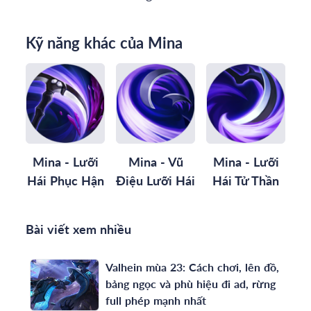
Kỹ năng khác của Mina
Mina - Lưỡi
Mina - Vũ
Mina - Lưỡi
Hái Phục Hận
Điệu Lưỡi Hái
Hái Tử Thần
Bài viết xem nhiều
Valhein mùa 23: Cách chơi, lên đồ,
bảng ngọc và phù hiệu đi ad, rừng
full phép mạnh nhất