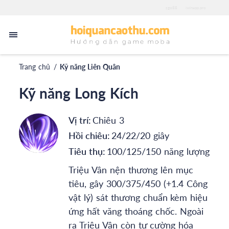
zgo88
iwinapp.pro
Trang chủ
/
Kỹ năng Liên Quân
Kỹ năng Long Kích
Vị trí:
Chiêu 3
Hồi chiêu:
24/22/20 giây
Tiêu thụ:
100/125/150 năng lượng
Triệu Vân nện thương lên mục
tiêu, gây 300/375/450 (+1.4 Công
vật lý) sát thương chuẩn
kèm hiệu
ứng hất văng thoáng chốc. Ngoài
ra Triệu Vân còn tự cường hóa