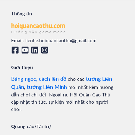
Thông tin
Email:
lienhe.hoiquancaothu@gmail.com
Giới thiệu
Bảng ngọc, cách lên đồ
tướng Liên
cho các
Quân
tướng Liên Minh
,
mới nhất kèm hướng
dẫn chơi chi tiết. Ngoài ra, Hội Quán Cao Thủ
cập nhật tin tức, sự kiện mới nhất cho người
chơi.
Quảng cáo/Tài trợ