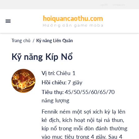
zgo88
iwinapp.pro
Trang chủ
/
Kỹ năng Liên Quân
Kỹ năng Kíp Nổ
Vị trí:
Chiêu 1
Hồi chiêu:
7 giây
Tiêu thụ:
45/50/55/60/65/70
năng lượng
Fennik ném một sợi xích kỳ lạ lên
kẻ địch, kích hoạt nội tại ná thun,
kíp nổ trong mỗi đòn đánh thường
vào mục tiêu trong 4 giây. Sau 4