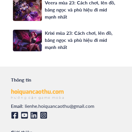
Veera mùa 23: Cách chơi, lên đồ,
bảng ngọc và phù hiệu đi mid
mạnh nhất
Krixi mùa 23: Cách chơi, lên đồ,
bảng ngọc và phù hiệu đi mid
mạnh nhất
Thông tin
Email:
lienhe.hoiquancaothu@gmail.com