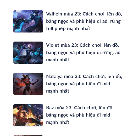
Valhein mùa 23: Cách chơi, lên đồ,
bảng ngọc và phù hiệu đi ad, rừng
full phép mạnh nhất
Violet mùa 23: Cách chơi, lên đồ,
bảng ngọc và phù hiệu đi rừng, ad
mạnh nhất
Natalya mùa 23: Cách chơi, lên đồ,
bảng ngọc và phù hiệu đi mid
mạnh nhất
Raz mùa 23: Cách chơi, lên đồ,
bảng ngọc và phù hiệu đi mid
mạnh nhất