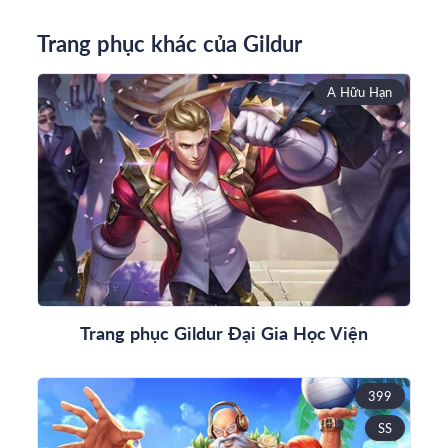
Trang phục khác của Gildur
A Hữu Hạn
Trang phục Gildur Đại Gia Học Viện
399
SS