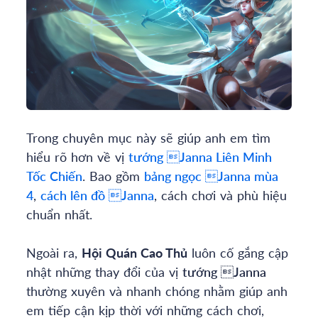
Trong chuyên mục này sẽ giúp anh em tìm
hiểu rõ hơn về vị
tướng
Janna
Liên Minh
Tốc Chiến
. Bao gồm
bảng ngọc
Janna
mùa
4
,
cách lên đồ
Janna
, cách chơi và phù hiệu
chuẩn nhất.
Ngoài ra,
Hội Quán Cao Thủ
luôn cố gắng cập
nhật những thay đổi của vị
tướng
Janna
thường xuyên và nhanh chóng nhằm giúp anh
em tiếp cận kịp thời với những cách chơi,