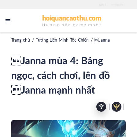
zgo88
iwinapp.pro
Trang chủ
/
Tướng Liên Minh Tốc Chiến
/
Janna
Janna mùa 4: Bảng
ngọc, cách chơi, lên đồ
Janna mạnh nhất