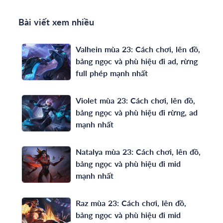
Bài viết xem nhiều
Valhein mùa 23: Cách chơi, lên đồ,
bảng ngọc và phù hiệu đi ad, rừng
full phép mạnh nhất
Violet mùa 23: Cách chơi, lên đồ,
bảng ngọc và phù hiệu đi rừng, ad
mạnh nhất
Natalya mùa 23: Cách chơi, lên đồ,
bảng ngọc và phù hiệu đi mid
mạnh nhất
Raz mùa 23: Cách chơi, lên đồ,
bảng ngọc và phù hiệu đi mid