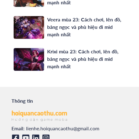
mạnh nhất
Veera mùa 23: Cách chơi, lên đồ,
bảng ngọc và phù hiệu đi mid
mạnh nhất
Krixi mùa 23: Cách chơi, lên đồ,
bảng ngọc và phù hiệu đi mid
mạnh nhất
Thông tin
Email:
lienhe.hoiquancaothu@gmail.com