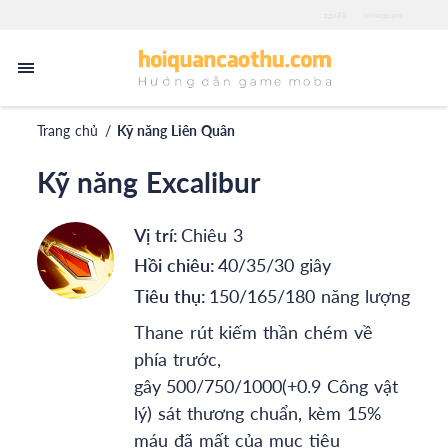
zgo88
iwinapp.pro
Trang chủ
/
Kỹ năng Liên Quân
Kỹ năng Excalibur
Vị trí:
Chiêu 3
Hồi chiêu:
40/35/30 giây
Tiêu thụ:
150/165/180 năng lượng
Thane rút kiếm thần chém về
phía trước,
gây
500/750/1000(+0.9 Công vật
lý) sát thương chuẩn, kèm 15%
máu đã mất của mục tiêu