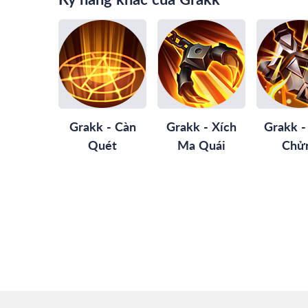
Grakk - Càn
Grakk - Xích
Grakk -
Quét
Ma Quái
Chử