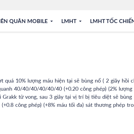
IÊN QUÂN MOBILE
LMHT
LMHT TỐC CHIẾ
ợt quá 10% lượng máu hiện tại sẽ bùng nổ ( 2 giây hồi c
 quanh 40/40/40/40/40/40 (+0.20 công phép) (2% lượng
 Grakk tử vong, sau 3 giây tại vị trí bị tiêu diệt sẽ bùng
+0.8 công phép) (+8% máu tối đa) sát thương phép tr