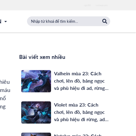
zgo88
iwinapp.pro
N
Bài viết xem nhiều
Valhein mùa 23: Cách
chơi, lên đồ, bảng ngọc
hiêu
và phù hiệu đi ad, rừng
 máu
full phép mạnh nhất
 nổ
Violet mùa 23: Cách
ong
chơi, lên đồ, bảng ngọc
và phù hiệu đi rừng, ad
mạnh nhất
Natalya mùa 23: Cách