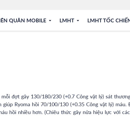
IÊN QUÂN MOBILE
LMHT
LMHT TỐC CHIẾ
 mỗi đợt gây 130/180/230 (+0.7 Công vật lý) sát thương
ch giúp Ryoma hồi 70/100/130 (+0.35 Công vật lý) máu.
áu hồi nhiều hơn. (Chiêu thức gây nửa hiệu lực với cá