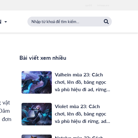
zgo88
iwinapp.pro
N
Bài viết xem nhiều
Valhein mùa 23: Cách
chơi, lên đồ, bảng ngọc
và phù hiệu đi ad, rừng
full phép mạnh nhất
 vật
Violet mùa 23: Cách
 Đâm
chơi, lên đồ, bảng ngọc
c đơn
và phù hiệu đi rừng, ad
mạnh nhất
Natalya mùa 23: Cách