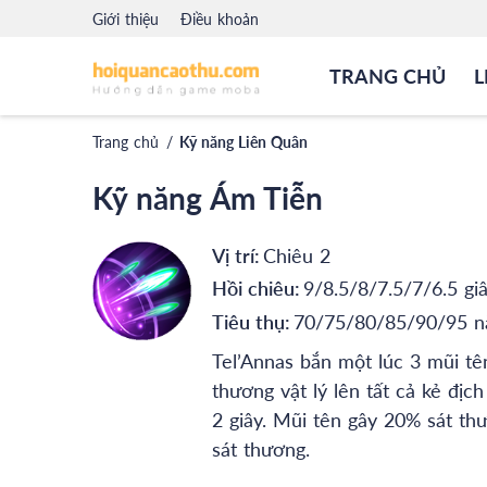
Giới thiệu
Điều khoản
TRANG CHỦ
L
Trang chủ
/
Kỹ năng Liên Quân
Kỹ năng Ám Tiễn
Vị trí:
Chiêu 2
Hồi chiêu:
9/8.5/8/7.5/7/6.5 gi
Tiêu thụ:
70/75/80/85/90/95 n
Tel’Annas bắn một lúc 3 mũi t
thương vật lý lên tất cả kẻ địc
2 giây. Mũi tên gây 20% sát th
sát thương.