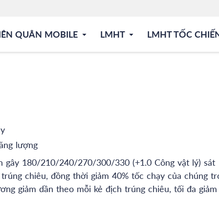
IÊN QUÂN MOBILE
LMHT
LMHT TỐC CHIẾ
ây
ăng lượng
ên gây 180/210/240/270/300/330 (+1.0 Công vật lý) sát
h trúng chiêu, đồng thời giảm 40% tốc chạy của chúng t
ương giảm dần theo mỗi kẻ địch trúng chiêu, tối đa giả