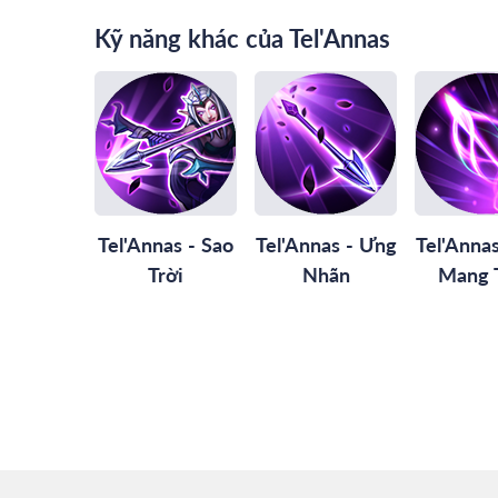
Kỹ năng khác của Tel'Annas
Tel'Annas - Sao
Tel'Annas - Ưng
Tel'Anna
Trời
Nhãn
Mang 