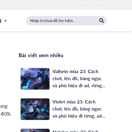
zgo88
iwinapp.pro
N
Bài viết xem nhiều
Valhein mùa 23: Cách
chơi, lên đồ, bảng ngọc
và phù hiệu đi ad, rừng
full phép mạnh nhất
Violet mùa 23: Cách
rong
chơi, lên đồ, bảng ngọc
m 40%
và phù hiệu đi rừng, ad
mạnh nhất
Natalya mùa 23: Cách