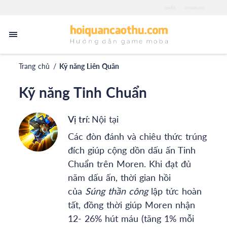
zgo88
iwinapp.pro
Trang chủ
/
Kỹ năng Liên Quân
Kỹ năng Tinh Chuẩn
Vị trí:
Nội tại
Các đòn đánh và chiêu thức trúng
đích giúp cộng dồn dấu ấn Tinh
Chuẩn trên Moren. Khi đạt đủ
năm dấu ấn, thời gian hồi
của
Súng thần công
lập tức hoàn
tất, đồng thời giúp Moren nhận
12- 26% hút máu (tăng 1% mỗi