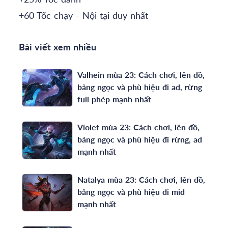
+60 Tốc chạy - Nội tại duy nhất
Bài viết xem nhiều
Valhein mùa 23: Cách chơi, lên đồ,
bảng ngọc và phù hiệu đi ad, rừng
full phép mạnh nhất
Violet mùa 23: Cách chơi, lên đồ,
bảng ngọc và phù hiệu đi rừng, ad
mạnh nhất
Natalya mùa 23: Cách chơi, lên đồ,
bảng ngọc và phù hiệu đi mid
mạnh nhất