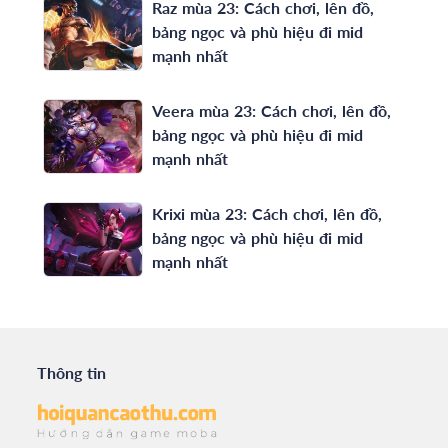
Raz mùa 23: Cách chơi, lên đồ,
bảng ngọc và phù hiệu đi mid
mạnh nhất
Veera mùa 23: Cách chơi, lên đồ,
bảng ngọc và phù hiệu đi mid
mạnh nhất
Krixi mùa 23: Cách chơi, lên đồ,
bảng ngọc và phù hiệu đi mid
mạnh nhất
Thông tin