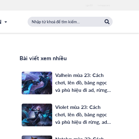
zgo88
iwinapp.pro
N
Bài viết xem nhiều
Valhein mùa 23: Cách
chơi, lên đồ, bảng ngọc
và phù hiệu đi ad, rừng
full phép mạnh nhất
Violet mùa 23: Cách
chơi, lên đồ, bảng ngọc
và phù hiệu đi rừng, ad
mạnh nhất
Natalya mùa 23: Cách