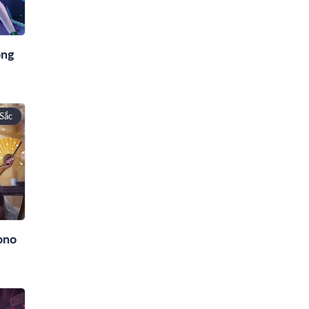
ông
Sắc
ono