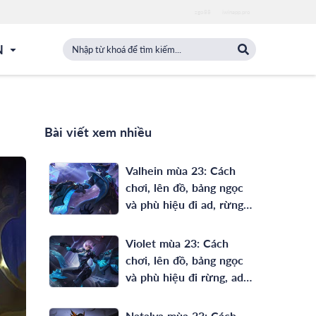
zgo88
iwinapp.pro
N
Bài viết xem nhiều
Valhein mùa 23: Cách
chơi, lên đồ, bảng ngọc
và phù hiệu đi ad, rừng
full phép mạnh nhất
Violet mùa 23: Cách
chơi, lên đồ, bảng ngọc
và phù hiệu đi rừng, ad
mạnh nhất
Natalya mùa 23: Cách