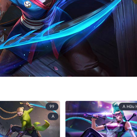
99
A Hữu 
A