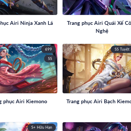
hục Airi Ninja Xanh Lá
Trang phục Airi Quái Xế C
Nghệ
699
SS Tuyệt 
SS
g phục Airi Kiemono
Trang phục Airi Bạch Kiem
S+ Hữu Hạn