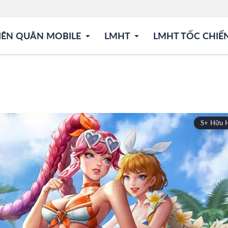
IÊN QUÂN MOBILE
LMHT
LMHT TỐC CHIẾ
S+ Hữu 