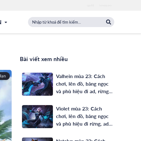
zgo88
iwinapp.pro
N
Bài viết xem nhiều
Valhein mùa 23: Cách
Hạn
chơi, lên đồ, bảng ngọc
và phù hiệu đi ad, rừng
full phép mạnh nhất
Violet mùa 23: Cách
chơi, lên đồ, bảng ngọc
và phù hiệu đi rừng, ad
mạnh nhất
Natalya mùa 23: Cách