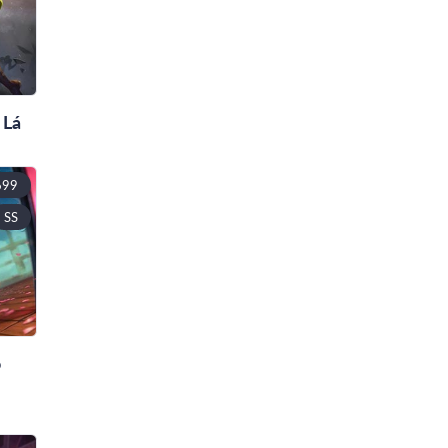
 Lá
699
SS
o