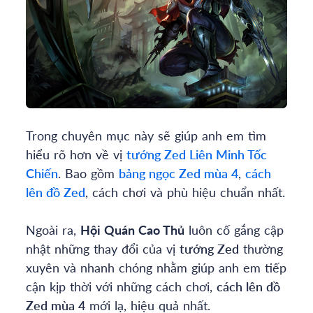
Trong chuyên mục này sẽ giúp anh em tìm
hiểu rõ hơn về vị
tướng
Zed
Liên Minh Tốc
Chiến
. Bao gồm
bảng ngọc
Zed
mùa
4
,
cách
lên đồ
Zed
, cách chơi và phù hiệu chuẩn nhất.
Ngoài ra,
Hội Quán Cao Thủ
luôn cố gắng cập
nhật những thay đổi của vị
tướng
Zed
thường
xuyên và nhanh chóng nhằm giúp anh em tiếp
cận kịp thời với những cách chơi,
cách lên đồ
Zed
mùa
4
mới lạ, hiệu quả nhất.