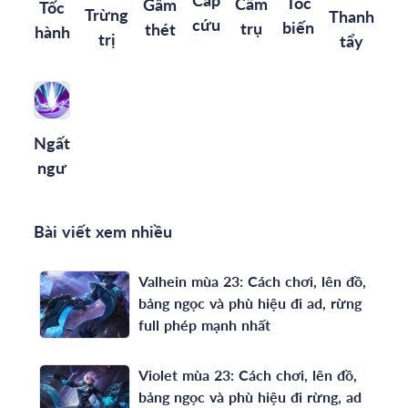
Cấp
Tốc
Cấm
Gầm
Tốc
Trừng
Thanh
cứu
biến
trụ
thét
hành
trị
tẩy
Ngất
ngư
Bài viết xem nhiều
Valhein mùa 23: Cách chơi, lên đồ,
bảng ngọc và phù hiệu đi ad, rừng
full phép mạnh nhất
Violet mùa 23: Cách chơi, lên đồ,
bảng ngọc và phù hiệu đi rừng, ad