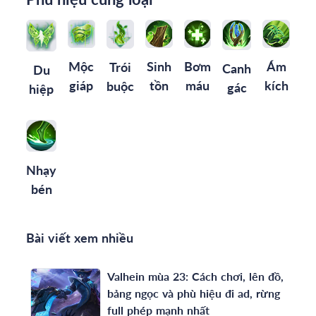
Mộc
Sinh
Bơm
Ám
Trói
Canh
Du
giáp
tồn
máu
kích
buộc
gác
hiệp
Nhạy
bén
Bài viết xem nhiều
Valhein mùa 23: Cách chơi, lên đồ,
bảng ngọc và phù hiệu đi ad, rừng
full phép mạnh nhất