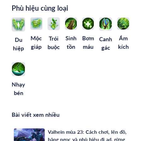
Phù hiệu cùng loại
Mộc
Sinh
Bơm
Ám
Trói
Canh
Du
giáp
tồn
máu
kích
buộc
gác
hiệp
Nhạy
bén
Bài viết xem nhiều
Valhein mùa 23: Cách chơi, lên đồ,
bảng ngọc và phù hiệu đi ad, rừng