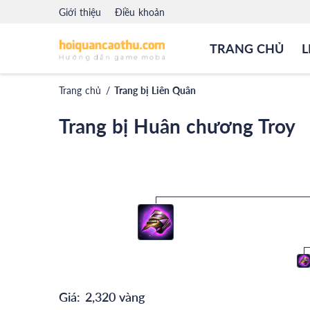
Giới thiệu
Điều khoản
TRANG CHỦ
L
Trang chủ
/
Trang bị Liên Quân
Trang bị Huân chương Troy
Giá:
2,320 vàng