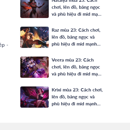
chơi, lên đồ, bảng ngọc
và phù hiệu đi mid mạnh
nhất
Raz mùa 23: Cách chơi,
lên đồ, bảng ngọc và
phù hiệu đi mid mạnh
ép -
nhất
Veera mùa 23: Cách
chơi, lên đồ, bảng ngọc
và phù hiệu đi mid mạnh
nhất
Krixi mùa 23: Cách chơi,
lên đồ, bảng ngọc và
phù hiệu đi mid mạnh
nhất