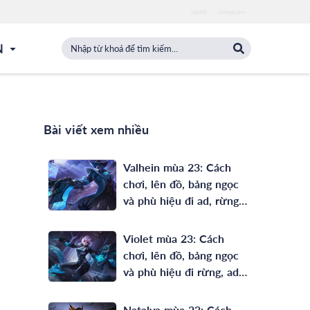
zgo88
iwinapp.pro
N
Bài viết xem nhiều
Valhein mùa 23: Cách
chơi, lên đồ, bảng ngọc
và phù hiệu đi ad, rừng
full phép mạnh nhất
Violet mùa 23: Cách
chơi, lên đồ, bảng ngọc
và phù hiệu đi rừng, ad
mạnh nhất
Natalya mùa 23: Cách