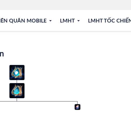
IÊN QUÂN MOBILE
LMHT
LMHT TỐC CHIẾ
ên