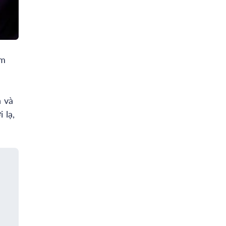
ồm
 và
 lạ,