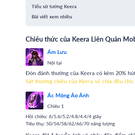
Tiểu sử tướng Keera
Bài viết xem nhiều
Chiêu thức của Keera Liên Quân Mob
Ám Lưu
Nội tại
Đòn đánh thường của Keera có kèm 20% hú
Sát thương chiêu của Keera sẽ chia đều cho s
Ác Mộng Ảo Ảnh
Chiêu 1
Hồi chiêu:
6/5.6/5.2/4.8/4.4/4 giây
Tiêu thụ:
50/54/58/62/66/70 năng lượng
Keera đặt 1 huyễn ảnh và nhảy đến điểm ch