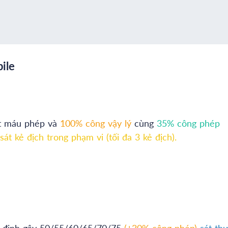
ile
t máu phép và
100% công vậy lý
cùng
35% công phép
át kẻ địch trong phạm vi (tối đa 3 kẻ địch).
ỉ định gây 50/55/60/65/70/75
(+30% công phép)
sát th