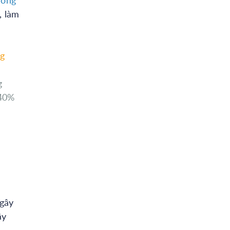
, làm
g
g
 40%
 gây
ây