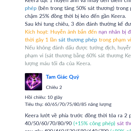
phép
(bên trong tăng 50% sát thương) trong
chậm 25% đồng thời bị kéo đến gần Keera.
Sau khi tung chiêu, 3 đòn đánh thường kế đ
Kích hoạt: Huyễn ảnh bắn đến
nạn nhân bị 
thời gây 1 lần
sát thương phép
trong phạm vi
Nếu không đánh dấu được tướng địch, huyễn
phạm vi (sát thương bằng 60% sát thương Kee
lượng máu tối đa của Keera.
Tam Giác Quỷ
Chiêu 2
Hồi chiêu:
10 giây
Tiêu thụ:
60/65/70/75/80/85 năng lượng
Keera lướt về phía trước đồng thời tỏa ra 2 
40/50/60/70/80/90
(+15% công phép)
sát t
sau gây 400/460/520/580/640/700
(+80% c