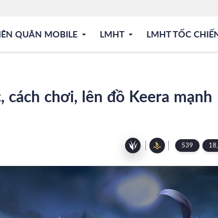
IÊN QUÂN MOBILE
LMHT
LMHT TỐC CHIẾ
 cách chơi, lên đồ Keera mạnh
539
18