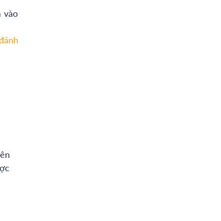
m vào
 đánh
yên
ược