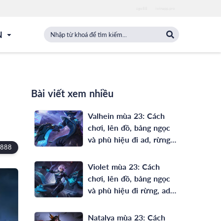
zgo88
iwinapp.pro
N
Bài viết xem nhiều
Valhein mùa 23: Cách
chơi, lên đồ, bảng ngọc
và phù hiệu đi ad, rừng
,888
full phép mạnh nhất
Violet mùa 23: Cách
chơi, lên đồ, bảng ngọc
và phù hiệu đi rừng, ad
mạnh nhất
Natalya mùa 23: Cách