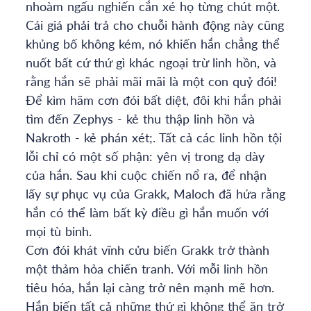
nhoàm ngấu nghiến cắn xé họ từng chút một.
Cái giá phải trả cho chuỗi hành động này cũng
khủng bố không kém, nó khiến hắn chẳng thể
nuốt bất cứ thứ gì khác ngoại trừ linh hồn, và
rằng hắn sẽ phải mãi mãi là một con quỷ đói!
Để kìm hãm cơn đói bất diệt, đôi khi hắn phải
tìm đến Zephys - kẻ thu thập linh hồn và
Nakroth - kẻ phán xét;. Tất cả các linh hồn tội
lỗi chỉ có một số phận: yên vị trong dạ dày
của hắn. Sau khi cuộc chiến nổ ra, để nhận
lấy sự phục vụ của Grakk, Maloch đã hứa rằng
hắn có thể làm bất kỳ điều gì hắn muốn với
mọi tù binh.
Cơn đói khát vĩnh cửu biến Grakk trở thành
một thảm hỏa chiến tranh. Với mỗi linh hồn
tiêu hóa, hắn lại càng trở nên mạnh mẽ hơn.
Hắn biến tất cả những thứ gì không thể ăn trở