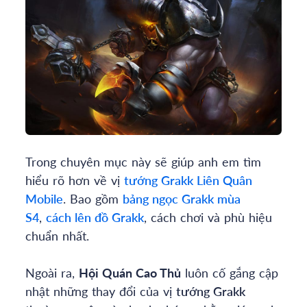
Trong chuyên mục này sẽ giúp anh em tìm
hiểu rõ hơn về vị
tướng
Grakk
Liên Quân
Mobile
. Bao gồm
bảng ngọc
Grakk
mùa
S4
,
cách lên đồ
Grakk
, cách chơi và phù hiệu
chuẩn nhất.
Ngoài ra,
Hội Quán Cao Thủ
luôn cố gắng cập
nhật những thay đổi của vị
tướng
Grakk