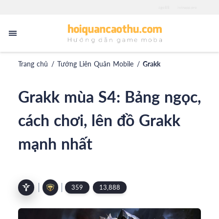
zgo88
iwinapp.pro
Trang chủ
/
Tướng Liên Quân Mobile
/
Grakk
Grakk mùa S4: Bảng ngọc,
cách chơi, lên đồ Grakk
mạnh nhất
359
13,888