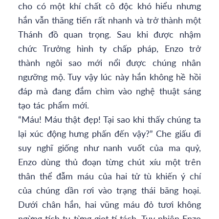
cho có một khí chất cô độc khó hiểu nhưng
hắn vẫn thăng tiến rất nhanh và trở thành một
Thánh đồ quan trọng. Sau khi được nhậm
chức Trưởng hình ty chấp pháp, Enzo trở
thành ngôi sao mới nổi được chúng nhân
ngưỡng mộ. Tuy vậy lúc này hắn không hề hồi
đáp mà đang đắm chìm vào nghệ thuật sáng
tạo tác phẩm mới.
“Máu! Máu thật đẹp! Tại sao khi thấy chúng ta
lại xúc động hưng phấn đến vậy?” Che giấu đi
suy nghĩ giống như nanh vuốt của ma quỷ,
Enzo dùng thủ đoạn từng chút xíu một trên
thân thể đẫm máu của hai tử tù khiến ý chí
của chúng dần rơi vào trạng thái băng hoại.
Dưới chân hắn, hai vũng máu đỏ tươi không
ngừng tích tụ từng giọt tí tách. Tuy nhiên Enzo