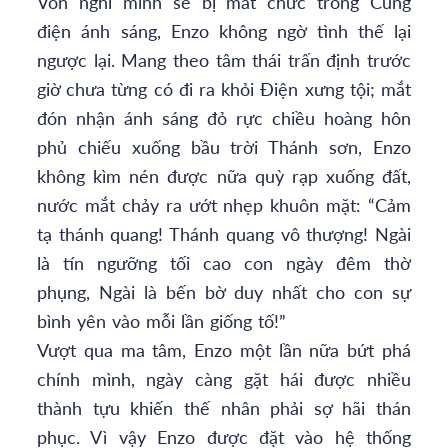
Vốn nghĩ mình sẽ bị mất chức trong Cung
điện ánh sáng, Enzo không ngờ tình thế lại
ngược lại. Mang theo tâm thái trấn định trước
giờ chưa từng có đi ra khỏi Điện xưng tội; mắt
đón nhận ánh sáng đỏ rực chiều hoàng hôn
phủ chiếu xuống bầu trời Thánh sơn, Enzo
không kìm nén được nữa quỳ rạp xuống đất,
nước mắt chảy ra ướt nhẹp khuôn mặt: “Cảm
tạ thánh quang! Thánh quang vô thượng! Ngài
là tín ngưỡng tối cao con ngày đêm thờ
phụng, Ngài là bến bờ duy nhất cho con sự
bình yên vào mỗi lần giống tố!”
Vượt qua ma tâm, Enzo một lần nữa bứt phá
chính mình, ngày càng gặt hái được nhiều
thành tựu khiến thế nhân phải sợ hãi thán
phục. Vì vậy Enzo được đặt vào hệ thống