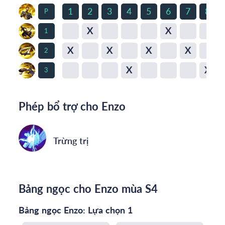
1
2
3
4
5
6
7
8
P
X
X
1
X
X
X
X
2
X
X
3
Phép bổ trợ cho Enzo
Trừng trị
Bảng ngọc cho Enzo mùa S4
Bảng ngọc Enzo: Lựa chọn 1