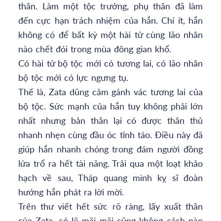
thân. Làm một tộc trưởng, phụ thân đã làm
đến cực hạn trách nhiệm của hắn. Chí ít, hắn
không có để bất kỳ một hài tử cùng lão nhân
nào chết đói trong mùa đông gian khổ.
Có hài tử bộ tộc mới có tương lai, có lão nhân
bộ tộc mới có lực ngưng tụ.
Thế là, Zata dũng cảm gánh vác tương lai của
bộ tộc. Sức mạnh của hắn tuy không phải lớn
nhất nhưng bản thân lại có được thân thủ
nhanh nhẹn cùng đầu óc tỉnh táo. Điều này đã
giúp hắn nhanh chóng trong đám người đồng
lứa trổ ra hết tài năng. Trải qua một loạt khảo
hạch về sau, Tháp quang minh kỵ sĩ đoàn
hướng hắn phát ra lời mời.
Trên thư viết hết sức rõ ràng, lấy xuất thân
của Zata, có lẽ mãi mãi cũng không cách nào