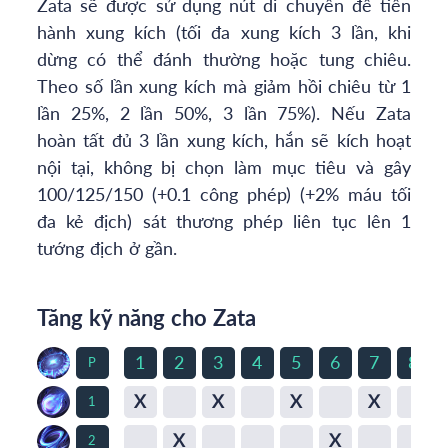
Zata sẽ được sử dụng nút di chuyển để tiến
hành xung kích (tối đa xung kích 3 lần, khi
dừng có thể đánh thường hoặc tung chiêu.
Theo số lần xung kích mà giảm hồi chiêu từ 1
lần 25%, 2 lần 50%, 3 lần 75%). Nếu Zata
hoàn tất đủ 3 lần xung kích, hắn sẽ kích hoạt
nội tại, không bị chọn làm mục tiêu và gây
100/125/150 (+0.1 công phép) (+2% máu tối
đa kẻ địch) sát thương phép liên tục lên 1
tướng địch ở gần.
Tăng kỹ năng cho Zata
1
2
3
4
5
6
7
8
P
X
X
X
X
1
X
X
2