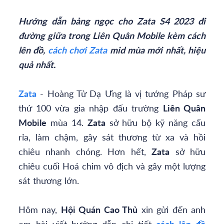
Hướng dẫn bảng ngọc cho Zata S4 2023 đi
đường giữa trong Liên Quân Mobile kèm cách
lên đồ,
cách chơi Zata
mid mùa mới nhất, hiệu
quả nhất.
Zata
- Hoàng Tử Dạ Ưng là vị tướng Pháp sư
thứ 100 vừa gia nhập đấu trường
Liên Quân
Mobile
mùa 14.
Zata
sở hữu bộ kỹ năng cấu
rỉa, làm chậm, gây sát thương từ xa và hồi
chiêu nhanh chóng. Hơn hết,
Zata
sở hữu
chiêu cuối Hoá chim vô địch và gây một lượng
sát thương lớn.
Hôm nay,
Hội Quán Cao Thủ
xin gửi đến anh
em bài viết hướng dẫn chi tiết
cách lên đồ