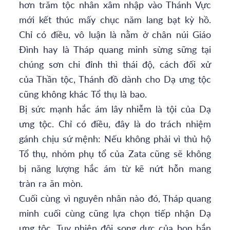
hơn trăm tộc nhân xâm nhập vào Thánh Vực
mới kết thúc mấy chục năm lang bạt kỳ hồ.
Chỉ có điều, vô luận là nằm ở chân núi Giáo
Đình hay là Tháp quang minh sừng sững tại
chúng sơn chi đỉnh thì thái độ, cách đối xử
của Thần tộc, Thánh đồ dành cho Dạ ưng tộc
cũng không khác Tổ thụ là bao.
Bị sức mạnh hắc ám lây nhiễm là tội của Dạ
ưng tộc. Chỉ có điều, đây là do trách nhiệm
gánh chịu sứ mệnh: Nếu không phải vì thủ hộ
Tổ thụ, nhóm phụ tổ của Zata cũng sẽ không
bị năng lượng hắc ám từ kẽ nứt hỗn mang
tràn ra ăn mòn.
Cuối cùng vì nguyên nhân nào đó, Tháp quang
minh cuối cùng cũng lựa chọn tiếp nhận Dạ
ưng tộc. Tuy nhiên đôi song dực của bọn hắn