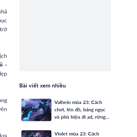
khả
hục
trở
ịch
i -
dẹp
Bài viết xem nhiều
ong
Valhein mùa 23: Cách
yên
chơi, lên đồ, bảng ngọc
và phù hiệu đi ad, rừng
full phép mạnh nhất
Violet mùa 23: Cách
 lựa