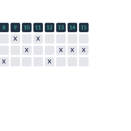
8
9
10
11
12
13
14
15
X
X
X
X
X
X
X
X