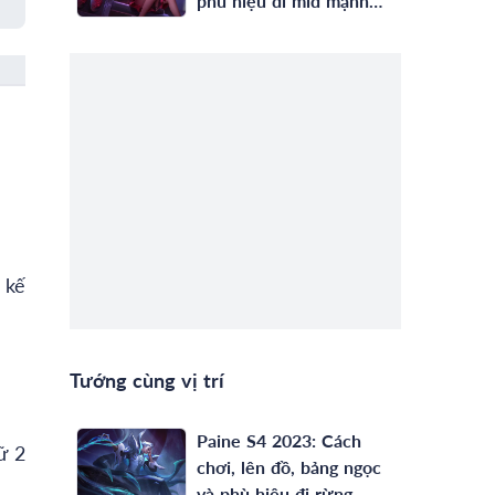
phù hiệu đi mid mạnh
nhất
 kế
Tướng cùng vị trí
Paine S4 2023: Cách
ữ 2
chơi, lên đồ, bảng ngọc
và phù hiệu đi rừng