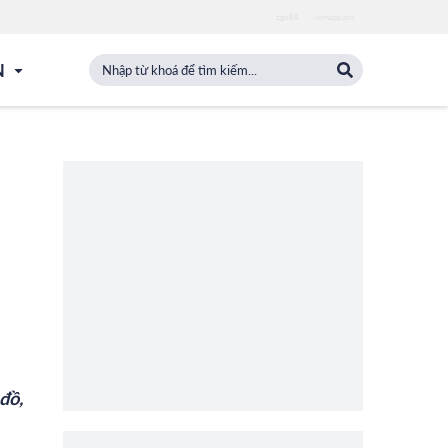
zgo88
iwinapp.pro
N
đồ,