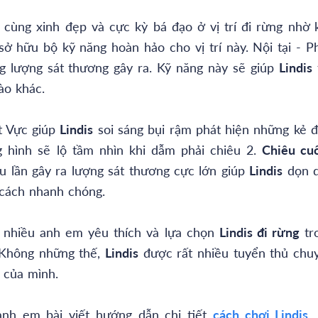
 cùng xinh đẹp và cực kỳ bá đạo ở vị trí đi rừng nhờ 
ở hữu bộ kỹ năng hoàn hảo cho vị trí này. Nội tại - P
g lượng sát thương gây ra. Kỹ năng này sẽ giúp
Lindis
ào khác.
t Vực giúp
Lindis
soi sáng bụi rậm phát hiện những kẻ đ
g hình sẽ lộ tầm nhìn khi dẫm phải chiêu 2.
Chiêu cuố
u lần gây ra lượng sát thương cực lớn giúp
Lindis
dọn 
 cách nhanh chóng.
nhiều anh em yêu thích và lựa chọn
Lindis đi rừng
tr
 Không những thế,
Lindis
được rất nhiều tuyển thủ chu
 của mình.
nh em bài viết hướng dẫn chi tiết
cách chơi Lindis
,