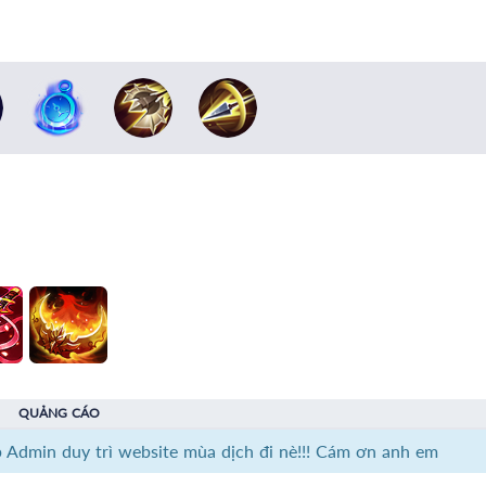
QUẢNG CÁO
p Admin duy trì website mùa dịch đi nè!!! Cám ơn anh em