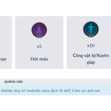
x10
x5
Công vật lý/Xuyên
hạy
Hút máu
giáp
QUẢNG CÁO
p Admin duy trì website mùa dịch đi nè!!! Cám ơn anh em