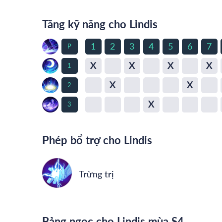
Tăng kỹ năng cho Lindis
1
2
3
4
5
6
7
P
X
X
X
X
1
X
X
2
X
3
Phép bổ trợ cho Lindis
Trừng trị
Bảng ngọc cho Lindis mùa S4