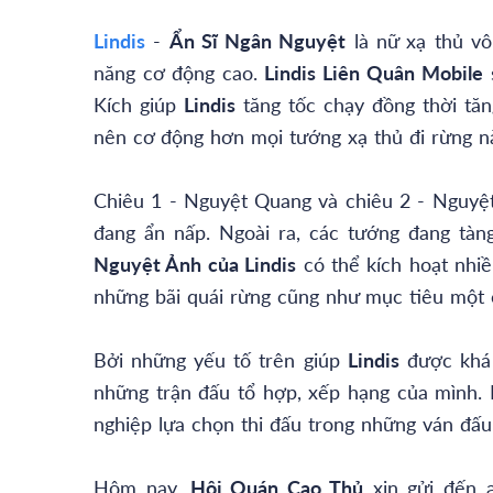
Lindis
-
Ẩn Sĩ Ngân Nguyệt
là nữ xạ thủ vô
năng cơ động cao.
Lindis Liên Quân Mobile
s
Kích giúp
Lindis
tăng tốc chạy đồng thời tăn
nên cơ động hơn mọi tướng xạ thủ đi rừng n
Chiêu 1 - Nguyệt Quang và chiêu 2 - Nguyệ
đang ẩn nấp. Ngoài ra, các tướng đang tàn
Nguyệt Ảnh của Lindis
có thể kích hoạt nhiề
những bãi quái rừng cũng như mục tiêu một
Bởi những yếu tố trên giúp
Lindis
được khá 
những trận đấu tổ hợp, xếp hạng của mình.
nghiệp lựa chọn thi đấu trong những ván đấu
Hôm nay,
Hội Quán Cao Thủ
xin gửi đến a