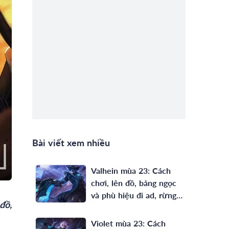
Bài viết xem nhiều
Valhein mùa 23: Cách
chơi, lên đồ, bảng ngọc
và phù hiệu đi ad, rừng
đồ,
full phép mạnh nhất
Violet mùa 23: Cách