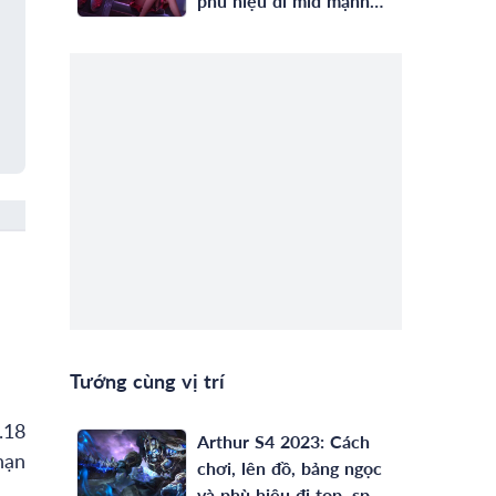
phù hiệu đi mid mạnh
nhất
Tướng cùng vị trí
.18
Arthur S4 2023: Cách
nạn
chơi, lên đồ, bảng ngọc
và phù hiệu đi top, sp