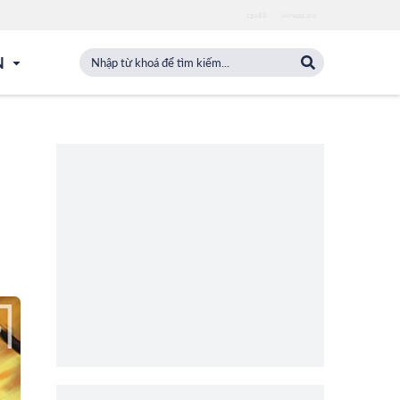
zgo88
iwinapp.pro
N
i