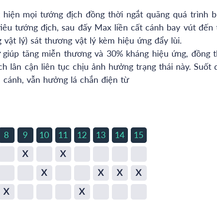
 hiện mọi tướng địch đồng thời ngắt quãng quá trình b
iêu tướng địch, sau đấy Max liền cất cánh bay vút đến 
ật lý) sát thương vật lý kèm hiệu ứng đẩy lùi.
 giúp tăng miễn thương và 30% kháng hiệu ứng, đồng t
h lân cận liên tục chịu ảnh hưởng trạng thái này. Suốt 
ạ cánh, vẫn hưởng lá chắn điện từ
8
9
10
11
12
13
14
15
X
X
X
X
X
X
X
X