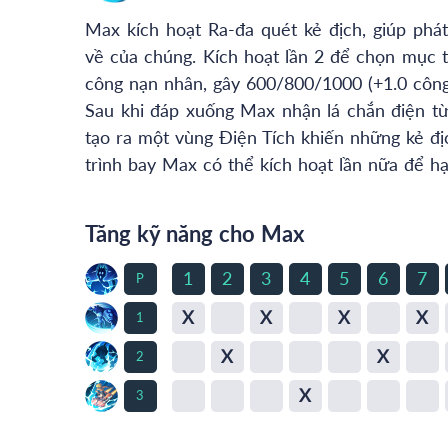
Max kích hoạt Ra-đa quét kẻ địch, giúp phát
về của chúng. Kích hoạt lần 2 để chọn mục t
công nạn nhân, gây 600/800/1000 (+1.0 công v
Sau khi đáp xuống Max nhận lá chắn điện từ
tạo ra một vùng Điện Tích khiến những kẻ địc
trình bay Max có thể kích hoạt lần nữa để h
Tăng kỹ năng cho Max
1
2
3
4
5
6
7
P
X
X
X
X
1
X
X
2
X
3