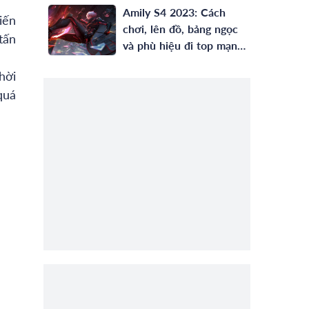
Amily S4 2023: Cách
iến
chơi, lên đồ, bảng ngọc
tấn
và phù hiệu đi top mạnh
nhất
hời
quá