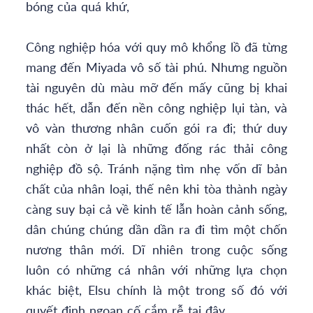
bóng của quá khứ,
Công nghiệp hóa với quy mô khổng lồ đã từng
mang đến Miyada vô số tài phú. Nhưng nguồn
tài nguyên dù màu mỡ đến mấy cũng bị khai
thác hết, dẫn đến nền công nghiệp lụi tàn, và
vô vàn thương nhân cuốn gói ra đi; thứ duy
nhất còn ở lại là những đống rác thải công
nghiệp đồ sộ. Tránh nặng tìm nhẹ vốn dĩ bản
chất của nhân loại, thế nên khi tòa thành ngày
càng suy bại cả về kinh tế lẫn hoàn cảnh sống,
dân chúng chúng dần dần ra đi tìm một chốn
nương thân mới. Dĩ nhiên trong cuộc sống
luôn có những cá nhân với những lựa chọn
khác biệt, Elsu chính là một trong số đó với
quyết định ngoan cố cắm rễ tại đây.