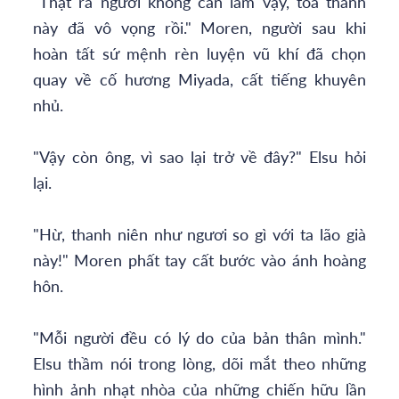
"Thật ra ngươi không cần làm vậy, tòa thành
này đã vô vọng rồi." Moren, người sau khi
hoàn tất sứ mệnh rèn luyện vũ khí đã chọn
quay về cố hương Miyada, cất tiếng khuyên
nhủ.
"Vậy còn ông, vì sao lại trở về đây?" Elsu hỏi
lại.
"Hừ, thanh niên như ngươi so gì với ta lão già
này!" Moren phất tay cất bước vào ánh hoàng
hôn.
"Mỗi người đều có lý do của bản thân mình."
Elsu thầm nói trong lòng, dõi mắt theo những
hình ảnh nhạt nhòa của những chiến hữu lần