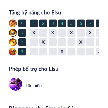
Tăng kỹ năng cho Elsu
1
2
3
4
5
6
7
8
P
X
X
X
X
1
X
X
2
X
X
3
Phép bổ trợ cho Elsu
Tốc biến