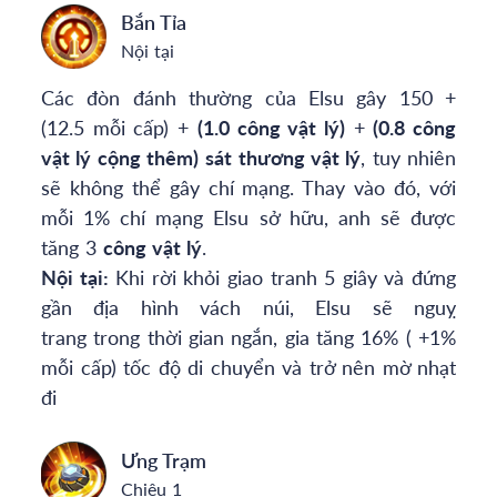
Bắn Tỉa
Nội tại
Các đòn đánh thường của Elsu gây 150 +
(12.5 mỗi cấp) +
(1.0 công vật lý)
+
(0.8 công
vật lý cộng thêm)
sát thương vật lý
, tuy nhiên
sẽ không thể gây chí mạng. Thay vào đó, với
mỗi 1% chí mạng Elsu sở hữu, anh sẽ được
tăng 3
công vật lý
.
Nội tại:
Khi rời khỏi giao tranh 5 giây và đứng
gần địa hình vách núi, Elsu sẽ nguỵ
trang trong thời gian ngắn, gia tăng 16% ( +1%
mỗi cấp) tốc độ di chuyển và trở nên mờ nhạt
đi
Ưng Trạm
Chiêu 1