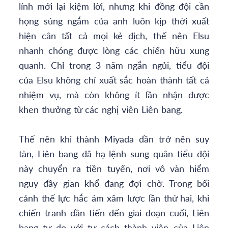
lính mới lại kiệm lời, nhưng khi đồng đội cần
họng súng ngắm của anh luôn kịp thời xuất
hiện cân tất cả mọi kẻ địch, thế nên Elsu
nhanh chóng được lòng các chiến hữu xung
quanh. Chỉ trong 3 năm ngắn ngủi, tiểu đội
của Elsu không chỉ xuất sắc hoàn thành tất cả
nhiệm vụ, mà còn không ít lần nhận được
khen thưởng từ các nghị viên Liên bang.
Thế nên khi thành Miyada dần trở nên suy
tàn, Liên bang đã hạ lệnh sung quân tiểu đội
này chuyển ra tiền tuyến, nơi vô vàn hiểm
nguy đầy gian khổ đang đợi chờ. Trong bối
cảnh thế lực hắc ám xâm lược lần thứ hai, khi
chiến tranh dần tiến đến giai đoạn cuối, Liên
bang tự do với tư cách thành viên của Liên